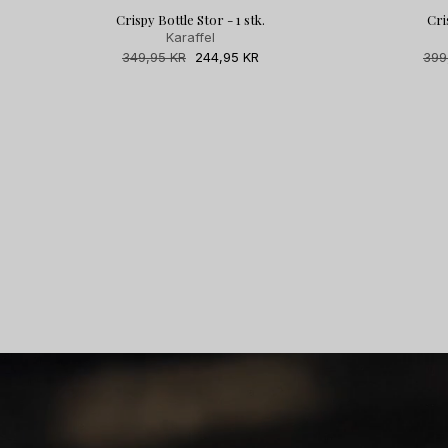
Crispy Bottle Stor - 1 stk.
Cri
Karaffel
Normalpris
349,95 KR
Udsalgspris
244,95 KR
Nor
399