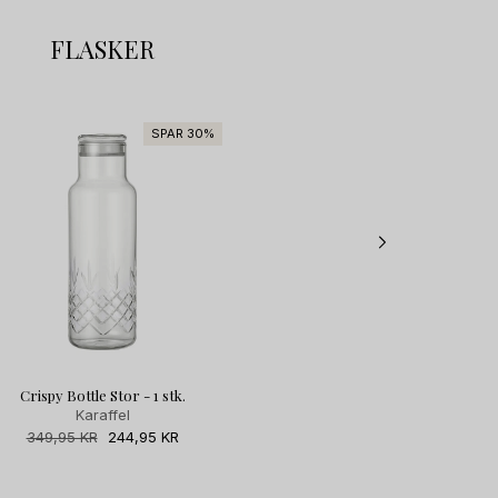
FLASKER
SPAR 30%
SPAR 60%
UDGÅR
Crispy Bottle Stor - 1 stk.
Crispy Bottle Stor // Blue - 1 stk.
Karaffel
Karaffel
Normalpris
349,95 KR
Udsalgspris
244,95 KR
Normalpris
449,95 KR
Udsalgspris
179,95 KR