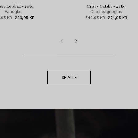
spy Lowball - 2 stk.
Crispy Gatsby - 2 stk.
Vandglas
Champagneglas
malpris
,95 KR
Udsalgspris
239,95 KR
Normalpris
549,95 KR
Udsalgspris
274,95 KR
SE ALLE