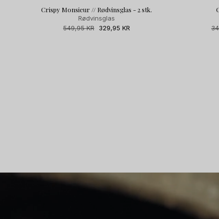
Crispy Monsieur // Rødvinsglas - 2 stk.
C
Rødvinsglas
Normalpris
549,95 KR
Udsalgspris
329,95 KR
No
34