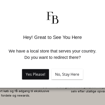
Hey! Great to See You Here
We have a local store that serves your country.
Do you want to redirect there?
Yes Please!
No, Stay Here
mskab af vores kundeklub - optjen
10 års garanti mod glaspest – krys
rt køb og få adgang til eksklusive
selv efter utallige opva
fordele og rewards.