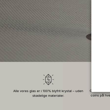
Gratis medle
Alle vores glas er i 100% blyfrit krystal – uden
coins på hve
skadelige materialer.